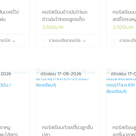
นบะหมี่ไข่
คอร์สเรียนข้าวมันไก่และ
คอร์สเรียนบะ
ผ่น
ข้าวมันไก่ทอดสูตรเด็ด
สดซี่โครงหม
ับเปิด
สำหรับเปิด
ซุป(15ส.ค.
3,500บาท
3,500บาท
/14.00น./
ร้าน(15ส.ค.69/09.30น./
ห้องเรียน3)
คอร์ส
→
รายละเอียดคอร์ส
→
รายละเอ
ห้องเรียน1)
-2026
เปิดสอน 17-08-2026
เปิดสอน 17-
วขาหมู
คอร์สเรียนก๋วยเตี๋ยวลูกชิ้น
คอร์สเรียนล
พะโล้สูตร
ปลา
ลูกชิ้นปลาหม