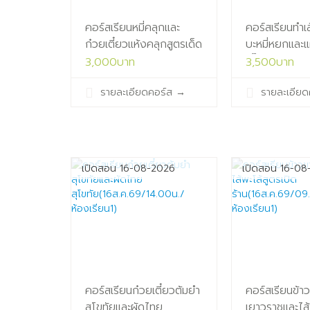
คอร์สเรียนหมี่คลุกและ
คอร์สเรียนทำเส้
ก๋วยเตี๋ยวแห้งคลุกสูตรเด็ด
บะหมี่หยกและแ
มือ
เกี๊ยว‬บางสำหร
3,000บาท
3,500บาท
อาชีพ(14ส.ค.69/09.30น./
ร้าน(15ส.ค.69
รายละเอียดคอร์ส
→
รายละเอียด
ห้องเรียน1)
ห้องเรียน3)
เปิดสอน 16-08-2026
เปิดสอน 16-08
คอร์สเรียนก๋วยเตี๋ยวต้มยำ
คอร์สเรียนข้า
สุโขทัยและผัดไทย
เยาวราชและไส้