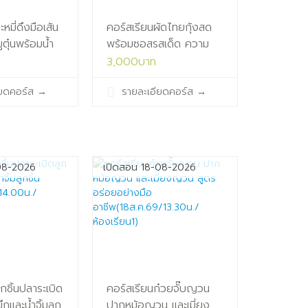
หมี่ดึงมือเส้น
คอร์สเรียนผัดไทยกุ้งสด
ูตุ๋นพร้อมน้ำ
พร้อมซอสรสเด็ด ความ
69/09.30น./
อร่อยสูตรเปิด
3,000บาท
ร้าน(15ส.ค.69/13.30น./
ียดคอร์ส
→
รายละเอียดคอร์ส
→
ห้องเรียน1)
08-2026
เปิดสอน 18-08-2026
ูกชิ้นปลาระเบิด
คอร์สเรียนก๋วยจั๊บญวน
ึกและน้ำจิ้มลูก
ปากหม้อญวน และเมี่ยง