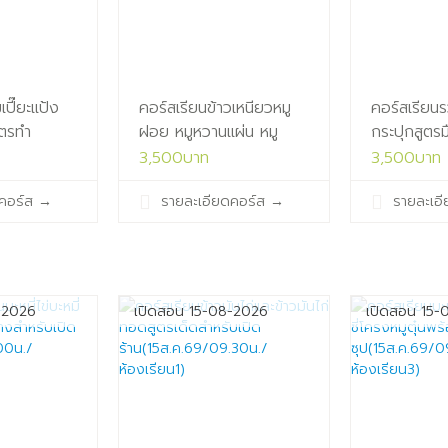
ปี๊ยะแป้ง
คอร์สเรียนข้าวเหนียวหมู
คอร์สเรียนร
ูตรทำ
ฝอย หมูหวานแผ่น หมู
กระปุกสูตร
/10.00น./
สวรรค์ หมูแดดเดียว สูตร
ทำ
3,500บาท
3,500บาท
มือ
ขาย(13ส.ค.
คอร์ส
→
รายละเอียดคอร์ส
→
รายละเอ
อาชีพ(13ส.ค.69/13.30น./
ห้องเรียน1)
ห้องเรียน1)
-2026
เปิดสอน 15-08-2026
เปิดสอน 15-