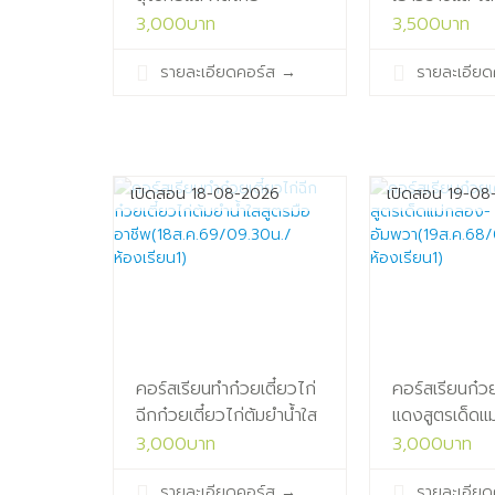
สุโขทัย(16ส.ค.69/14.00น./
เปิด
3,000บาท
3,500บาท
ห้องเรียน1)
ร้าน(16ส.ค.6
รายละเอียดคอร์ส
→
รายละเอียด
ห้องเรียน1)
เปิดสอน 18-08-2026
เปิดสอน 19-08
คอร์สเรียนทำก๋วยเตี๋ยวไก่
คอร์สเรียนก๋วย
ฉีกก๋วยเตี๋ยวไก่ต้มยำน้ำใส
แดงสูตรเด็ดแ
สูตรมือ
อัมพวา(19ส.ค
3,000บาท
3,000บาท
อาชีพ(18ส.ค.69/09.30น./
ห้องเรียน1)
รายละเอียดคอร์ส
→
รายละเอียด
ห้องเรียน1)