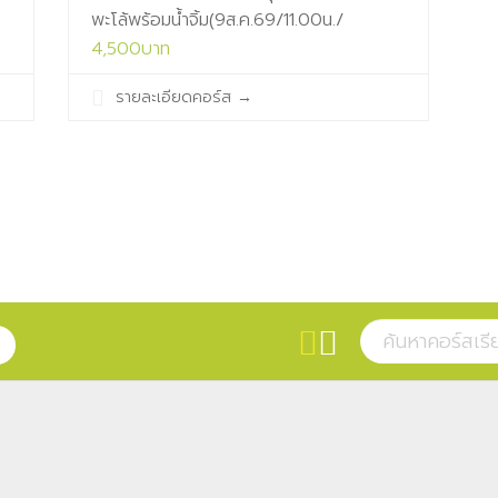
พะโล้พร้อมน้ำจิ้ม(9ส.ค.69/11.00น./
ห้องเรียน1)
4,500บาท
รายละเอียดคอร์ส
→