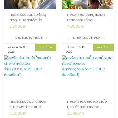
คอร์สเรียนขนมจีบ4เมนู
คอร์สเรียนโจ๊กหมูสับและ
ยอดนิยมสูตรเด็ดมือ
เกาเหลาต้มเลือด
อาชีพ(6ส.ค.69/10.00น./
หมู(6ส.ค.69/13.30น./
3,500บาท
4,000บาท
ห้องเรียน1)
ห้องเรียน1)
รายละเอียดคอร์ส
→
รายละเอียดคอร์ส
→
เปิดสอน 07-08-
เหลือ 1 วัน
เปิดสอน 07-08-
เหลือ 1 วัน
2026
2026
คอร์สเรียนติ่มซำน้ำแดง
คอร์สเรียนปอเปี๊ยะสดเนื้อ
หน้าต่างๆสำหรับเปิด
ปูและก๋วยเตี๋ยวหลอด
ร้าน(7ส.ค.69/09.30น./
เยาวราช(7ส.ค.69/13.30น./
3,500บาท
3,500บาท