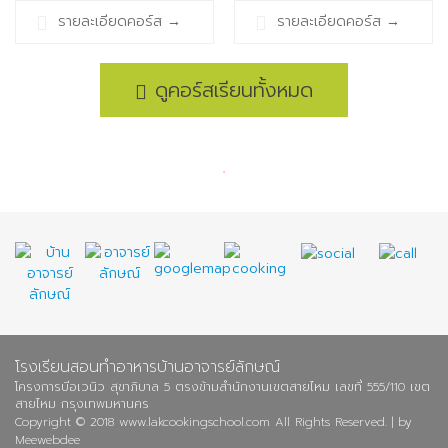
อาชีพ(13ส.ค.69/13.30น./
รายละเอียดคอร์ส
→
รายละเอียดคอร์ส
→
ห้องเรียน1)
ดูคอร์สเรียนทั้งหมด
โรงเรียนสอนทำอาหารบ้านอาจารย์ลักษณ์
โครงการบีอเวนิว สุขาภิบาล 5 ตรงข้ามสำนักงานเขตสายไหม เลขที่ 555/110 เขต
สายไหม กรุงเทพมหานคร
Copyright © 2018 www.lakcookingschool.com All Rights Reserved. | by
Meewebdee