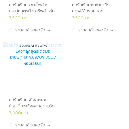
คอร์สเรียนรวมน้ำพริก
คอร์สเรียนกุยช่ายแป้ง
กระปุกสูตรมืออาชีพสำหรับ
บาง4ไส้อร่อยยอด
ทำขาย(13ส.ค.69/09.30น./
นิยม(14ส.ค.69/13.30น./
3,500บาท
3,500บาท
ห้องเรียน1)x
ห้องเรียน1)x
รายละเอียดคอร์ส
→
รายละเอียดคอร์ส
→
เปิดสอน 14-08-2026
คอร์สเรียนหมี่คลุกและ
ก๋วยเตี๋ยวแห้งคลุกสูตรเด็ด
มือ
3,000บาท
อาชีพ(14ส.ค.69/09.30น./
ห้องเรียน1)x
รายละเอียดคอร์ส
→