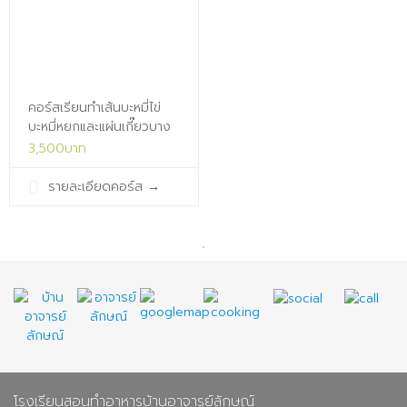
คอร์สเรียนทำเส้นบะหมี่ไข่
บะหมี่หยกและแผ่นเกี๊ยว‬บาง
สำหรับเปิด
3,500บาท
ร้าน(15ส.ค.69/14.00น./
ห้องเรียน3)x
รายละเอียดคอร์ส
→
โรงเรียนสอนทำอาหารบ้านอาจารย์ลักษณ์